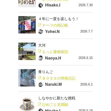
Hisako.I
2026.7.30
４年に一度を楽しもう！
チーフの雑記帳
Yohei.N
2026.7.7
大河
もっと建物探訪
Naoya.H
2026.6.15
青りんご
ＢＯＳＳの情熱日記
Naruki.M
2026.6.1
しなやかに新たな挑戦
ひめごと見聞録
Hisako.I
2026.5.18