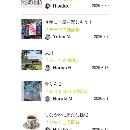
Hisako.I
2026.7.30
４年に一度を楽しもう！
チーフの雑記帳
Yohei.N
2026.7.7
大河
もっと建物探訪
Naoya.H
2026.6.15
青りんご
ＢＯＳＳの情熱日記
Naruki.M
2026.6.1
しなやかに新たな挑戦
ひめごと見聞録
Hisako.I
2026.5.18