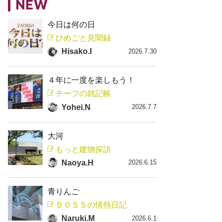
NEW
今日は何の日
ひめごと見聞録
Hisako.I
2026.7.30
４年に一度を楽しもう！
チーフの雑記帳
Yohei.N
2026.7.7
大河
もっと建物探訪
Naoya.H
2026.6.15
青りんご
ＢＯＳＳの情熱日記
Naruki.M
2026.6.1