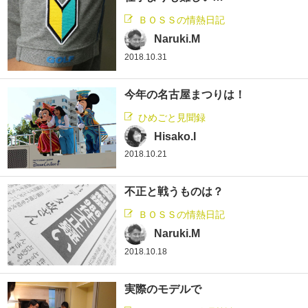
ＢＯＳＳの情熱日記
Naruki.M
2018.10.31
今年の名古屋まつりは！
ひめごと見聞録
Hisako.I
2018.10.21
不正と戦うものは？
ＢＯＳＳの情熱日記
Naruki.M
2018.10.18
実際のモデルで