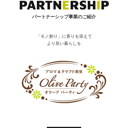
P
A
R
T
N
E
R
S
H
I
P
パートナーシップ事業のご紹介
「モノ創り」に香りを添えて
より良い暮らしを