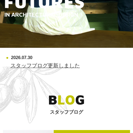
I
N
A
R
C
H
I
T
E
C
T
U
R
A
L
D
E
S
I
G
N
2026.07.30
スタッフブログ更新しました
B
L
O
G
スタッフブログ