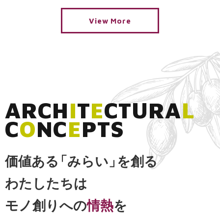
View More
A
R
C
H
I
T
E
C
T
U
R
A
L
C
O
N
C
E
P
T
S
価値ある
「
みらい
」
を創る
わたしたちは
モノ創りへの
情熱
を