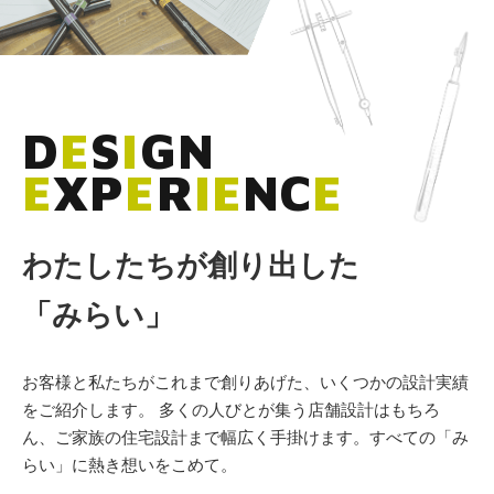
D
E
S
I
G
N
E
X
P
E
R
I
E
N
C
E
わたしたちが創り出した
「
みらい
」
お客様と私たちがこれまで創りあげた、いくつかの設計実績
をご紹介します。 多くの人びとが集う店舗設計はもちろ
ん、ご家族の住宅設計まで幅広く手掛けます。すべての「み
らい」に熱き想いをこめて。